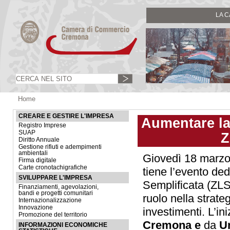
LA 
Home
CREARE E GESTIRE L'IMPRESA
Aumentare la 
Registro Imprese
SUAP
Z
Diritto Annuale
Gestione rifiuti e adempimenti
ambientali
Giovedì 18 marzo 
Firma digitale
Carte cronotachigrafiche
tiene l’evento ded
SVILUPPARE L'IMPRESA
Semplificata (ZLS
Finanziamenti, agevolazioni,
bandi e progetti comunitari
ruolo nella strate
Internazionalizzazione
Innovazione
investimenti. L’in
Promozione del territorio
Cremona e
da
Un
INFORMAZIONI ECONOMICHE