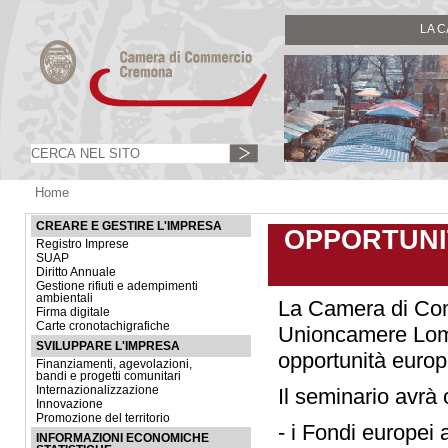
LA 
Home
CREARE E GESTIRE L'IMPRESA
OPPORTUNI
Registro Imprese
SUAP
Diritto Annuale
Gestione rifiuti e adempimenti
ambientali
La Camera di Com
Firma digitale
Carte cronotachigrafiche
Unioncamere Lomba
SVILUPPARE L'IMPRESA
opportunità europ
Finanziamenti, agevolazioni,
bandi e progetti comunitari
Internazionalizzazione
Il seminario avrà
Innovazione
Promozione del territorio
- i Fondi europei a
INFORMAZIONI ECONOMICHE