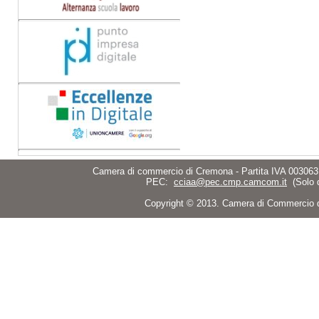
Camera di commercio di Cremona - Partita IVA 003063
PEC:
cciaa@pec.cmp.camcom.it
(Solo 
Copyright © 2013. Camera di Commercio di C