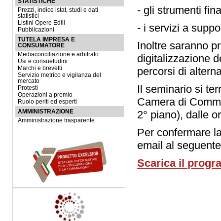
STATISTICHE
- gli strumenti fin
Prezzi, indice istat, studi e dati
statistici
Listini Opere Edili
- i servizi a supp
Pubblicazioni
TUTELA IMPRESA E
Inoltre saranno pr
CONSUMATORE
Mediaconciliazione e arbitrato
digitalizzazione d
Usi e consuetudini
Marchi e brevetti
percorsi di altern
Servizio metrico e vigilanza del
mercato
Il seminario si t
Protesti
Operazioni a premio
Camera di Commer
Ruolo periti ed esperti
AMMINISTRAZIONE
2° piano), dalle o
Amministrazione trasparente
Per confermare la 
email al seguente
Scarica il prog