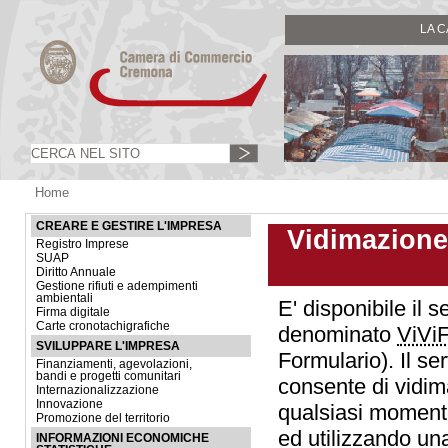
LA 
Home
CREARE E GESTIRE L'IMPRESA
Vidimazione v
Registro Imprese
SUAP
Diritto Annuale
Gestione rifiuti e adempimenti
ambientali
E' disponibile il s
Firma digitale
Carte cronotachigrafiche
denominato
ViViF
SVILUPPARE L'IMPRESA
Formulario). Il se
Finanziamenti, agevolazioni,
bandi e progetti comunitari
consente di vidim
Internazionalizzazione
Innovazione
qualsiasi momento 
Promozione del territorio
ed utilizzando un
INFORMAZIONI ECONOMICHE