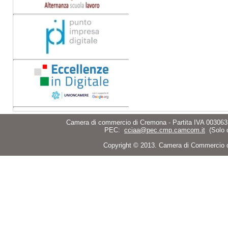
Camera di commercio di Cremona - Partita IVA 003063
PEC:
cciaa@pec.cmp.camcom.it
(Solo 
Copyright © 2013. Camera di Commercio di C