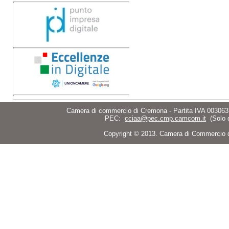
Camera di commercio di Cremona - Partita IVA 003063
PEC:
cciaa@pec.cmp.camcom.it
(Solo 
Copyright © 2013. Camera di Commercio di C