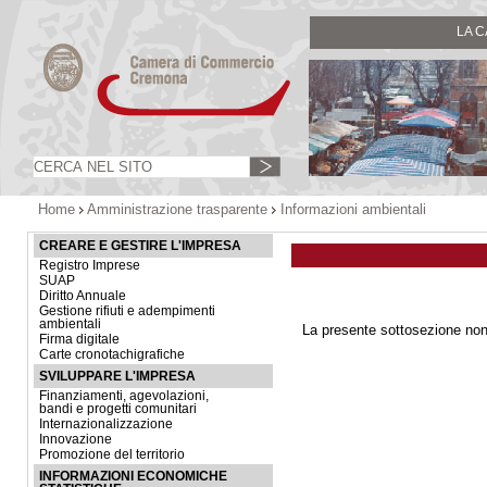
LA 
Home
Amministrazione trasparente
Informazioni ambientali
CREARE E GESTIRE L'IMPRESA
Registro Imprese
SUAP
Diritto Annuale
Gestione rifiuti e adempimenti
ambientali
La presente sottosezione non
Firma digitale
Carte cronotachigrafiche
SVILUPPARE L'IMPRESA
Finanziamenti, agevolazioni,
bandi e progetti comunitari
Internazionalizzazione
Innovazione
Promozione del territorio
INFORMAZIONI ECONOMICHE