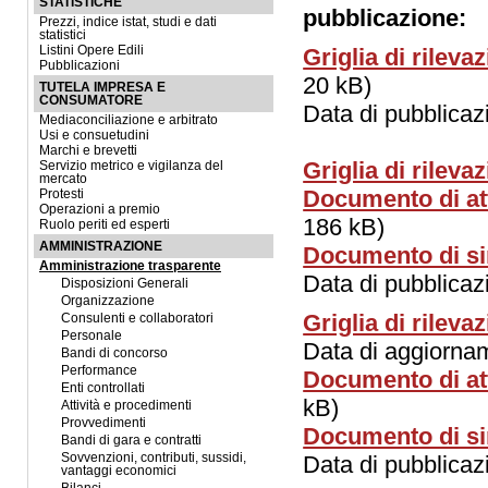
STATISTICHE
pubblicazione:
Prezzi, indice istat, studi e dati
statistici
Listini Opere Edili
Griglia di rilev
Pubblicazioni
20 kB)
TUTELA IMPRESA E
CONSUMATORE
Data di pubblica
Mediaconciliazione e arbitrato
Usi e consuetudini
Marchi e brevetti
Griglia di rilev
Servizio metrico e vigilanza del
mercato
Documento di at
Protesti
Operazioni a premio
186 kB)
Ruolo periti ed esperti
AMMINISTRAZIONE
Documento di si
Amministrazione trasparente
Data di pubblica
Disposizioni Generali
Organizzazione
Griglia di rilev
Consulenti e collaboratori
Personale
Data di aggiorna
Bandi di concorso
Performance
Documento di at
Enti controllati
kB)
Attività e procedimenti
Provvedimenti
Documento di si
Bandi di gara e contratti
Sovvenzioni, contributi, sussidi,
Data di pubblica
vantaggi economici