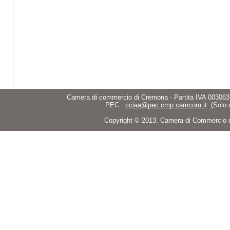
Camera di commercio di Cremona - Partita IVA 003063
PEC:
cciaa@pec.cmp.camcom.it
(Solo 
Copyright © 2013. Camera di Commercio di C