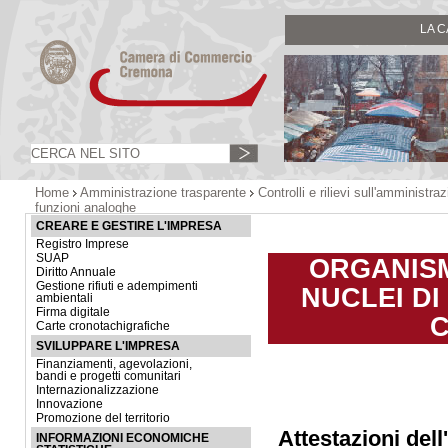
LA 
Home
Amministrazione trasparente
Controlli e rilievi sull'amministra
funzioni analoghe
CREARE E GESTIRE L'IMPRESA
Registro Imprese
SUAP
ORGANISM
Diritto Annuale
Gestione rifiuti e adempimenti
NUCLEI DI
ambientali
Firma digitale
C
Carte cronotachigrafiche
SVILUPPARE L'IMPRESA
Finanziamenti, agevolazioni,
bandi e progetti comunitari
Internazionalizzazione
Innovazione
Promozione del territorio
Attestazioni dell
INFORMAZIONI ECONOMICHE