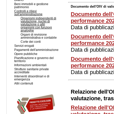
Bilanci
Beni immobili e gestione
Documento dell'OIV di vali
patrimonio
Controlli e rilievi
Documento dell'O
sull'amministrazione
Organismi indipendenti di
performance 20
valutazione, nuclei di
valutazione o altri
Data di pubblica
organismi con funzioni
analoghe
Organi di revisione
Documento dell'O
amministrativa e contabile
performance 20
Corte dei conti
Servizi erogati
Data di pubblica
Pagamenti dell'amministrazione
Opere pubbliche
Documento dell'O
Pianificazione e governo del
territorio
performance 20
Informazioni ambientali
Strutture sanitarie private
Data di pubblica
accreditate
Interventi straordinari e di
emergenza
Altri contenuti
Relazione dell'
valutazione, tras
Relazione dell'