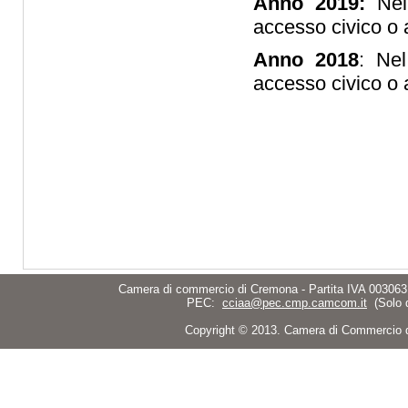
Anno 2019:
Nel 
accesso civico o 
Anno 2018
: Ne
accesso civico o 
Camera di commercio di Cremona - Partita IVA 003063
PEC:
cciaa@pec.cmp.camcom.it
(Solo 
Copyright © 2013. Camera di Commercio di C