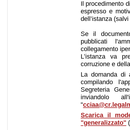
Il procedimento d
espresso e motiva
dell’istanza (salvi
Se il documento,
pubblicati l'am
collegamento iper
L’istanza va pr
corruzione e della
La domanda di a
compilando l'ap
Segreteria Gen
inviandolo all
"
cciaa@cr.legal
Scarica il mode
"generalizzato"
(