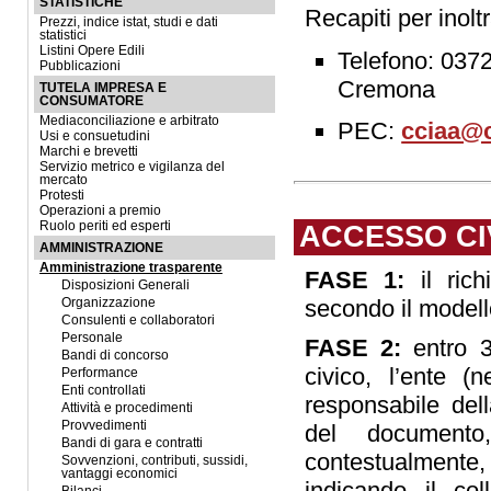
STATISTICHE
Recapiti per inolt
Prezzi, indice istat, studi e dati
statistici
Listini Opere Edili
Telefono: 037
Pubblicazioni
Cremona
TUTELA IMPRESA E
CONSUMATORE
Mediaconciliazione e arbitrato
PEC:
cciaa@c
Usi e consuetudini
Marchi e brevetti
Servizio metrico e vigilanza del
mercato
Protesti
Operazioni a premio
Ruolo periti ed esperti
ACCESSO CI
AMMINISTRAZIONE
Amministrazione trasparente
FASE 1:
il rich
Disposizioni Generali
secondo il modello
Organizzazione
Consulenti e collaboratori
Personale
FASE 2:
entro 30
Bandi di concorso
civico, l’ente (
Performance
Enti controllati
responsabile dell
Attività e procedimenti
Provvedimenti
del documento,
Bandi di gara e contratti
contestualmente,
Sovvenzioni, contributi, sussidi,
vantaggi economici
indicando il col