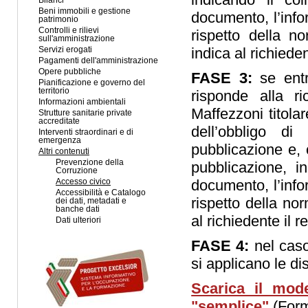
Bilanci
Beni immobili e gestione
documento, l’infor
patrimonio
Controlli e rilievi
rispetto della n
sull'amministrazione
indica al richiede
Servizi erogati
Pagamenti dell'amministrazione
Opere pubbliche
FASE 3:
se entr
Pianificazione e governo del
territorio
risponde alla r
Informazioni ambientali
Maffezzoni titolar
Strutture sanitarie private
accreditate
dell’obbligo di
Interventi straordinari e di
emergenza
pubblicazione e, 
Altri contenuti
Prevenzione della
pubblicazione, i
Corruzione
documento, l’infor
Accesso civico
Accessibilità e Catalogo
rispetto della nor
dei dati, metadati e
banche dati
al richiedente il 
Dati ulteriori
FASE 4:
nel caso
si applicano le dis
Scarica il mode
"semplice"
(Form