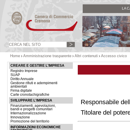
LA 
Home
Amministrazione trasparente
Altri contenuti
Accesso civico
CREARE E GESTIRE L'IMPRESA
Registro Imprese
SUAP
Diritto Annuale
Gestione rifiuti e adempimenti
ambientali
Firma digitale
Carte cronotachigrafiche
Responsabile dell
SVILUPPARE L'IMPRESA
Finanziamenti, agevolazioni,
bandi e progetti comunitari
Titolare del poter
Internazionalizzazione
Innovazione
Promozione del territorio
INFORMAZIONI ECONOMICHE